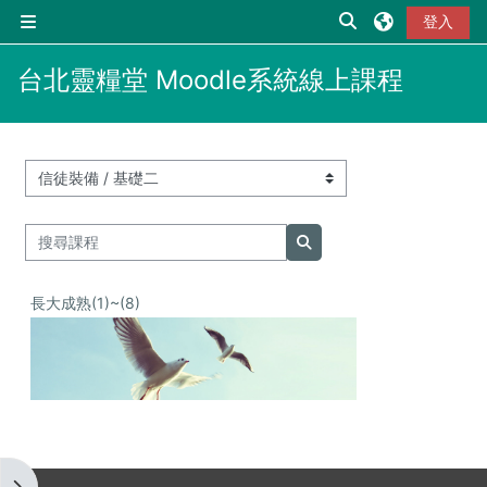
跳至主內容
切換搜尋輸入框
登入
側板
台北靈糧堂 Moodle系統線上課程
課程類別
搜尋課程
搜尋課程
長大成熟(1)~(8)
開啟區塊抽屜