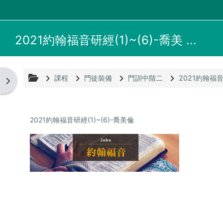
跳至主內容
2021約翰福音研經(1)~(6)-喬美 ...
課程
門徒裝備
門訓中階二
2021約翰福音
開啟區塊抽屜
2021約翰福音研經(1)~(6)-喬美倫