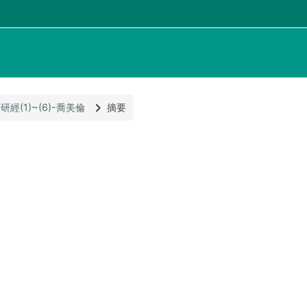
研經(1)~(6)-喬美倫
摘要