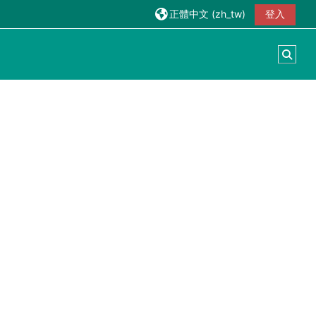
正體中文 ‎(zh_tw)‎
登入
切換